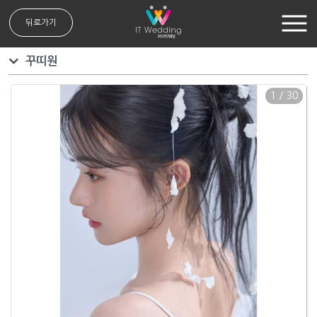
뒤로가기
꾸띠원
1
/
30